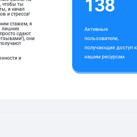
138
, чтобы ты
ы, и начал
ов и стресса!
ним стажем, я
з лишних
Активные
 просто сдают
пользователи,
тзывами!), они
получают
получающие доступ к
нашим ресурсам
енности и
язь