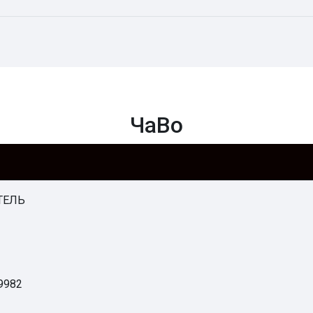
ЧаВо
ТЕЛЬ
9982