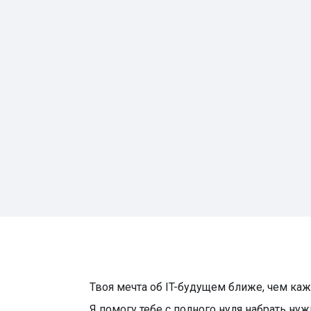
Твоя мечта об IT-будущем ближе, чем каж
Я помогу тебе с полного нуля набрать ну